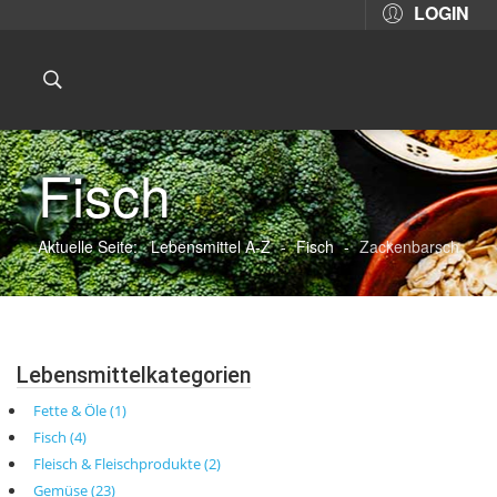
LOGIN
Fisch
Aktuelle Seite:
Lebensmittel A-Z
-
Fisch
-
Zackenbarsch
Lebensmittelkategorien
Fette & Öle (1)
Fisch (4)
Fleisch & Fleischprodukte (2)
Gemüse (23)