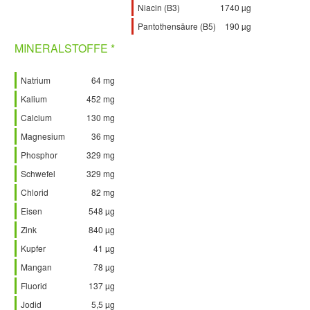
Niacin (B3)
1740 µg
Pantothensäure (B5)
190 µg
MINERALSTOFFE *
Natrium
64 mg
Kalium
452 mg
Calcium
130 mg
Magnesium
36 mg
Phosphor
329 mg
Schwefel
329 mg
Chlorid
82 mg
Eisen
548 µg
Zink
840 µg
Kupfer
41 µg
Mangan
78 µg
Fluorid
137 µg
Jodid
5,5 µg