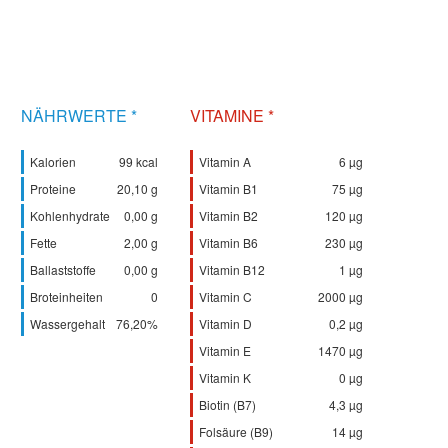
NÄHRWERTE *
VITAMINE *
Kalorien
99 kcal
Vitamin A
6 µg
Proteine
20,10 g
Vitamin B1
75 µg
Kohlenhydrate
0,00 g
Vitamin B2
120 µg
Fette
2,00 g
Vitamin B6
230 µg
Ballaststoffe
0,00 g
Vitamin B12
1 µg
Broteinheiten
0
Vitamin C
2000 µg
Wassergehalt
76,20%
Vitamin D
0,2 µg
Vitamin E
1470 µg
Vitamin K
0 µg
Biotin (B7)
4,3 µg
Folsäure (B9)
14 µg